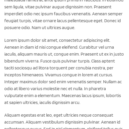
sem ligula, vitae pulvinar augue dignissim non. Praesent
imperdiet odio nec ipsum faucibus venenatis. Aenean semper
feugiat turpis, vitae ornare lacus pellentesque eget. Donec id
posuere odio. Nam ut ultrices augue.
Lorem ipsum dolor sit amet, consectetur adipiscing elit.
Aenean in diam id nisi congue eleifend. Curabitur vel urna
iaculis, aliquam mauris ut, congue enim. Praesent ut ex in justo
bibendum viverra. Fusce quis pulvinar turpis. Class aptent
taciti sociosqu ad litora torquent per conubia nostra, per
inceptos himenaeos. Vivamus congue in lorem at cursus.
Integer maximus dolor sed enim venenatis semper. Nullam ac
odio at libero varius molestie nec et nulla. In pharetra
vulputate enim a elementum. Maecenas lacus ipsum, lobortis
at sapien ultricies, iaculis dignissim arcu.
Aliquam egestas erat leo, eget ultricies neque consequat
accumsan. Aliquam vestibulum dignissim pulvinar. Aenean id
pellentesque purus. Sed in nisl elementum, eleifend tellus quis,