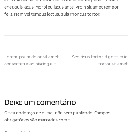
eget quis lacus. Morbi eu lacus ante. Proin sit amet tempor
felis. Nam vel tempus lectus, quis rhoncus tortor.
Navegação
Lorem ipsum dolor sit amet,
Sed risus tortor, dignissim id
consectetur adipiscing elit
tortor sit amet
de
Post
Deixe um comentário
O seu endereço de e-mail não será publicado.
Campos
obrigatórios são marcados com
*