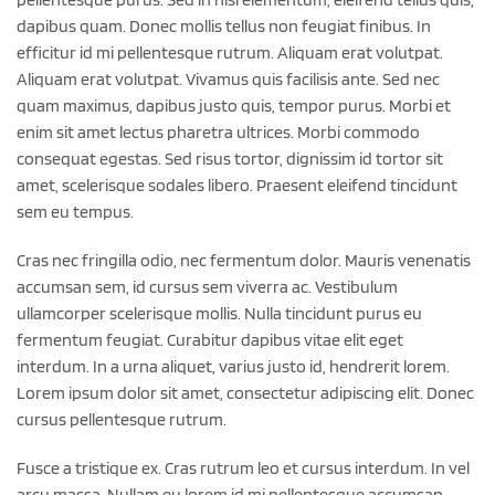
dapibus quam. Donec mollis tellus non feugiat finibus. In
efficitur id mi pellentesque rutrum. Aliquam erat volutpat.
Aliquam erat volutpat. Vivamus quis facilisis ante. Sed nec
quam maximus, dapibus justo quis, tempor purus. Morbi et
enim sit amet lectus pharetra ultrices. Morbi commodo
consequat egestas. Sed risus tortor, dignissim id tortor sit
amet, scelerisque sodales libero. Praesent eleifend tincidunt
sem eu tempus.
Cras nec fringilla odio, nec fermentum dolor. Mauris venenatis
accumsan sem, id cursus sem viverra ac. Vestibulum
ullamcorper scelerisque mollis. Nulla tincidunt purus eu
fermentum feugiat. Curabitur dapibus vitae elit eget
interdum. In a urna aliquet, varius justo id, hendrerit lorem.
Lorem ipsum dolor sit amet, consectetur adipiscing elit. Donec
cursus pellentesque rutrum.
Fusce a tristique ex. Cras rutrum leo et cursus interdum. In vel
arcu massa. Nullam eu lorem id mi pellentesque accumsan