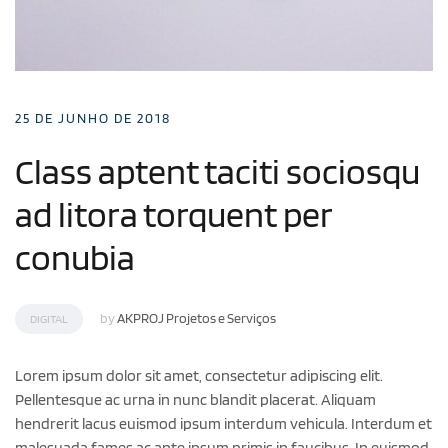
25 DE JUNHO DE 2018
Class aptent taciti sociosqu
ad litora torquent per
conubia
by
AKPROJ Projetos e Serviços
DIGITAL
Lorem ipsum dolor sit amet, consectetur adipiscing elit.
Pellentesque ac urna in nunc blandit placerat. Aliquam
hendrerit lacus euismod ipsum interdum vehicula. Interdum et
malesuada fames ac ante ipsum primis in faucibus. In euismod